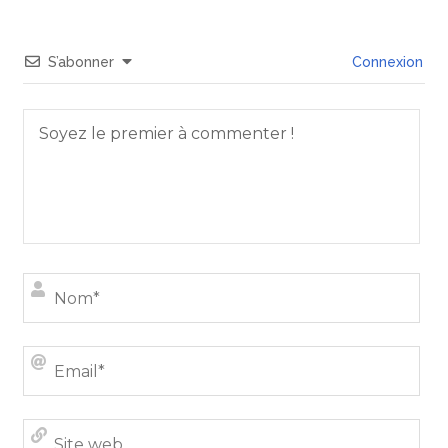
S’abonner
Connexion
Nom
Emai
Site
we