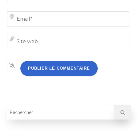
Emai
Site
we