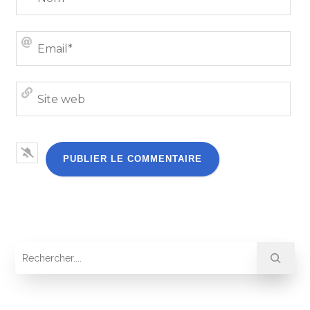
Emai
Site
we