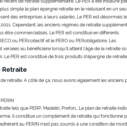
e récent de retraite supplémentaire. Le PER a été instauré par
plus simple le plan épargne retraite en le réduisant en un seu
sent des entreprises à leurs salariés. Le PER est désormais l
 2021. Cependant, les anciens régimes de retraite supplément
us être commercialisés. Le PER est constitué en différents
PERECO ou PERcollectif et le PERO ou PERobligatoire. Les
versées au bénéficiaire lorsqu’il atteint l’âge de la retraite s
n. Le PER est constitué de trois produits d’épargne de retraite
 Retraite
 de retraite. A côté de ça, nous avons également les anciens 
u PERIN
aite tels que PERP, Madelin, Prefon… Le plan de retraite indiv
terme. Il constitue un complément de retraite qui fonctionne 
dhérent au PERIN n’est pas soumis à une condition de mont