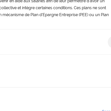
nir en aide aux salariés afin de leur permettre d’avoir un
collective et intègre certaines conditions. Ces plans ne sont
 un mécanisme de Plan d’Epargne Entreprise (PEE) ou un Plan