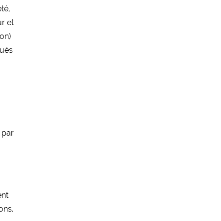
té,
r et
ion)
tués
 par
ent
ons.