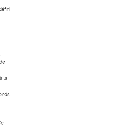
à
éfini
s
.
 de
à la
fonds
Ce