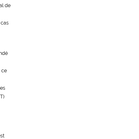
al de
 cas
ondé
à ce
mes
T)
est