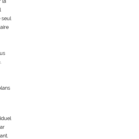
 la
l
e seul
aire
ous
.
plans
iduel
par
ant.