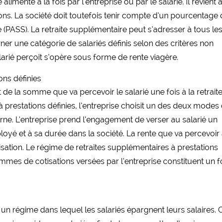
menté à la fois par l’entreprise ou par le salarié. Il revient 
ions. La société doit toutefois tenir compte d’un pourcentage d
e (PASS). La retraite supplémentaire peut s’adresser à tous le
r une catégorie de salariés définis selon des critères non
alarié perçoit s’opère sous forme de rente viagère.
ons définies
de la somme que va percevoir le salarié une fois à la retraite
 prestations définies, l’entreprise choisit un des deux modes
terne. L’entreprise prend l’engagement de verser au salarié un
loyé et à sa durée dans la société. La rente que va percevoir 
cotisation. Le régime de retraites supplémentaires à prestations
 sommes de cotisations versées par l’entreprise constituent un 
t un régime dans lequel les salariés épargnent leurs salaires. 