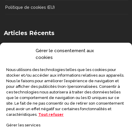
Politique de cookies (EU)
Articles Récents
Comment choisir une chaise de douche
Gérer le consentement aux
?
cookies
DOSSIERS
Nous utilisons des technologies telles que les cookies pour
Senior : prévenir la grippe et préserver
stocker et/ou accéder aux informations relatives aux appareils.
Nous le faisons pour améliorer l’expérience de navigation et
sa santé
pour afficher des publicités (non-)personnalisées. Consentir à
ces technologies nous autorisera à traiter des données telles
SANTÉ
que le comportement de navigation ou les ID uniques sur ce
site. Le fait de ne pas consentir ou de retirer son consentement
Symptômes de la maladie de
peut avoir un effet négatif sur certaines fonctonnalités et
Creutzfeldt-Jakob
caractéristiques.
Tout refuser
DOSSIERS
Gérer les services