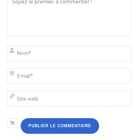
Nom
Emai
Site
we