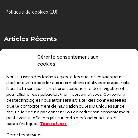
Politique de cookies (EU)
Articles Récents
Comment choisir une chaise de douche
Gérer le consentement aux
?
cookies
DOSSIERS
Nous utilisons des technologies telles que les cookies pour
Senior : prévenir la grippe et préserver
stocker et/ou accéder aux informations relatives aux appareils.
Nous le faisons pour améliorer l’expérience de navigation et
sa santé
pour afficher des publicités (non-)personnalisées. Consentir à
ces technologies nous autorisera à traiter des données telles
SANTÉ
que le comportement de navigation ou les ID uniques sur ce
site. Le fait de ne pas consentir ou de retirer son consentement
Symptômes de la maladie de
peut avoir un effet négatif sur certaines fonctonnalités et
Creutzfeldt-Jakob
caractéristiques.
Tout refuser
DOSSIERS
Gérer les services