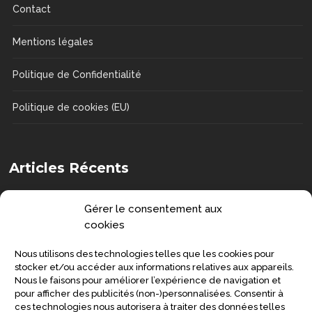
Contact
Mentions légales
Politique de Confidentialité
Politique de cookies (EU)
Articles Récents
Comment choisir une chaise de douche
Gérer le consentement aux
?
cookies
DOSSIERS
Nous utilisons des technologies telles que les cookies pour
Senior : prévenir la grippe et préserver
stocker et/ou accéder aux informations relatives aux appareils.
Nous le faisons pour améliorer l’expérience de navigation et
sa santé
pour afficher des publicités (non-)personnalisées. Consentir à
ces technologies nous autorisera à traiter des données telles
SANTÉ