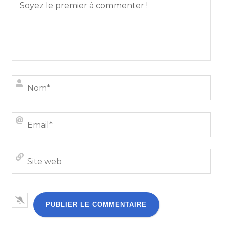
Nom
Emai
Site
we