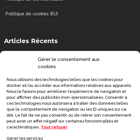
Politique de cookies (EU)
Articles Récents
Comment choisir une chaise de douche
Gérer le consentement aux
?
cookies
DOSSIERS
Nous utilisons des technologies telles que les cookies pour
Senior : prévenir la grippe et préserver
stocker et/ou accéder aux informations relatives aux appareils.
Nous le faisons pour améliorer l’expérience de navigation et
sa santé
pour afficher des publicités (non-)personnalisées. Consentir à
ces technologies nous autorisera à traiter des données telles
SANTÉ
que le comportement de navigation ou les ID uniques sur ce
site. Le fait de ne pas consentir ou de retirer son consentement
Symptômes de la maladie de
peut avoir un effet négatif sur certaines fonctonnalités et
Creutzfeldt-Jakob
caractéristiques.
Tout refuser
DOSSIERS
Gérer les services