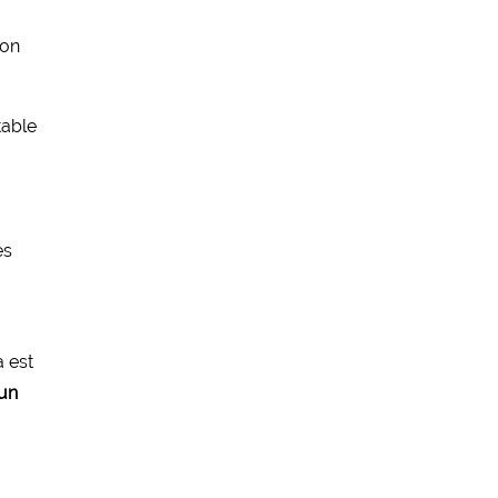
ion
table
es
a est
 un