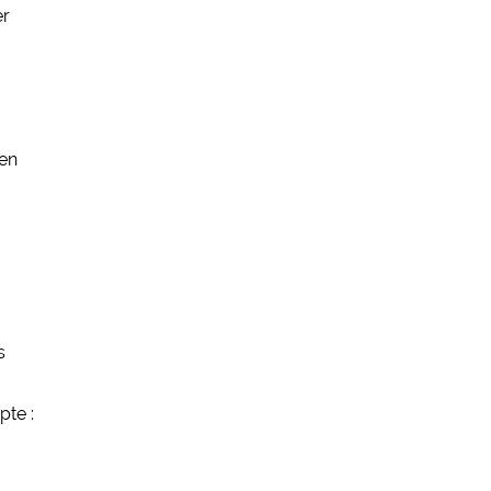
er
en
s
pte :