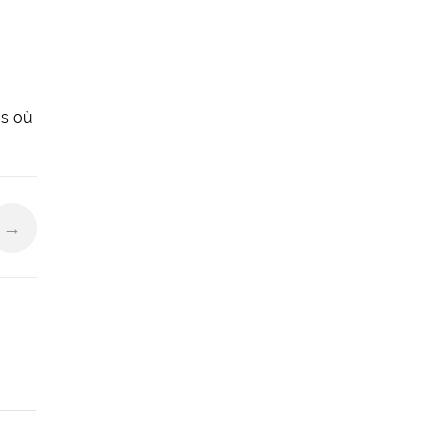
as où
→