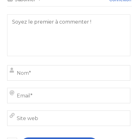
Nom
Emai
Site
we