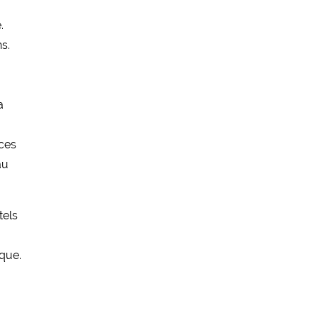
.
ns.
a
nces
au
tels
ique.