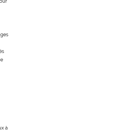
pour
ages
és
re
u
u
ux à