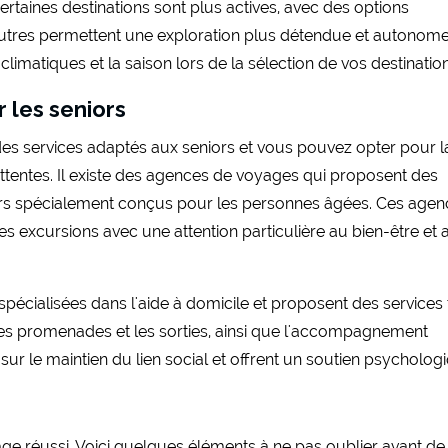
ertaines destinations sont plus actives, avec des options
'autres permettent une exploration plus détendue et autonome
limatiques et la saison lors de la sélection de vos destinatio
 les seniors
 des services adaptés aux seniors et vous pouvez opter pour l
attentes. Il existe des agences de voyages qui proposent des
ours spécialement conçus pour les personnes âgées. Ces age
es excursions avec une attention particulière au bien-être et 
pécialisées dans l'aide à domicile et proposent des services 
s, les promenades et les sorties, ainsi que l'accompagnement
t sur le maintien du lien social et offrent un soutien psycholog
ge réussi. Voici quelques éléments à ne pas oublier avant de