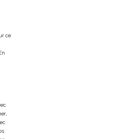
s
our ce
 En
vec
mer,
vec
os