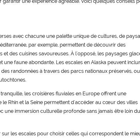
ur garantir une expérience agréable. Voici quelques conseils 
iverses avec chacune une palette unique de cultures, de pays
Méditerranée, par exemple, permettent de découvrir des
ues et des cuisines savoureuses. À l'opposé, les paysages glac
 et une faune abondante. Les escales en Alaska peuvent inclu
, des randonnées à travers des parcs nationaux préservés, o
utochtones.
anquille, les croisières fluviales en Europe offrent une
 le Rhin et la Seine permettent d'accéder au cœur des villes
vec une immersion culturelle profonde sans jamais être loin d
ner sur les escales pour choisir celles qui correspondent le mie