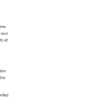
bine
e aux
ts et
ntre
tre
ifiez