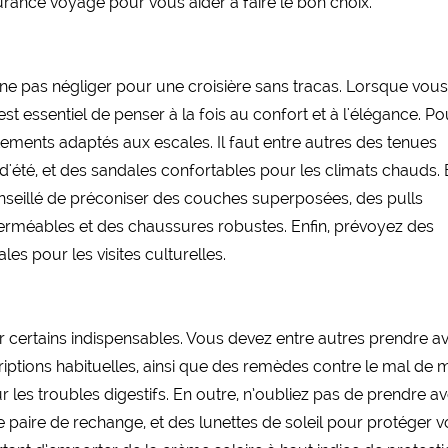
rance voyage pour vous aider à faire le bon choix.
à ne pas négliger pour une croisière sans tracas. Lorsque vou
 est essentiel de penser à la fois au confort et à l'élégance. P
tements adaptés aux escales. Il faut entre autres des tenues
s d'été, et des sandales confortables pour les climats chauds.
 conseillé de préconiser des couches superposées, des pulls
rméables et des chaussures robustes. Enfin, prévoyez des
s pour les visites culturelles.
lier certains indispensables. Vous devez entre autres prendre a
iptions habituelles, ainsi que des remèdes contre le mal de 
les troubles digestifs. En outre, n’oubliez pas de prendre a
e paire de rechange, et des lunettes de soleil pour protéger v