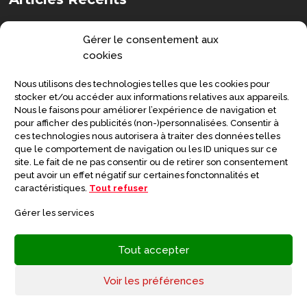
Comment choisir une chaise de douche
Gérer le consentement aux
?
cookies
DOSSIERS
Nous utilisons des technologies telles que les cookies pour
Senior : prévenir la grippe et préserver
stocker et/ou accéder aux informations relatives aux appareils.
Nous le faisons pour améliorer l’expérience de navigation et
sa santé
pour afficher des publicités (non-)personnalisées. Consentir à
ces technologies nous autorisera à traiter des données telles
SANTÉ
que le comportement de navigation ou les ID uniques sur ce
site. Le fait de ne pas consentir ou de retirer son consentement
Symptômes de la maladie de
peut avoir un effet négatif sur certaines fonctonnalités et
Creutzfeldt-Jakob
caractéristiques.
Tout refuser
DOSSIERS
Gérer les services
Tout accepter
Voir les préférences
SeniorGlobe
Copyright © 2026