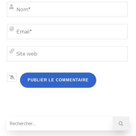
Nom
Emai
Site
we