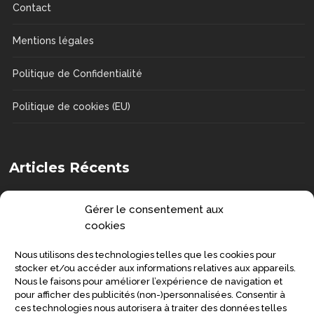
Contact
Mentions légales
Politique de Confidentialité
Politique de cookies (EU)
Articles Récents
Comment choisir une chaise de douche
Gérer le consentement aux
?
cookies
DOSSIERS
Nous utilisons des technologies telles que les cookies pour
Senior : prévenir la grippe et préserver
stocker et/ou accéder aux informations relatives aux appareils.
Nous le faisons pour améliorer l’expérience de navigation et
sa santé
pour afficher des publicités (non-)personnalisées. Consentir à
ces technologies nous autorisera à traiter des données telles
SANTÉ