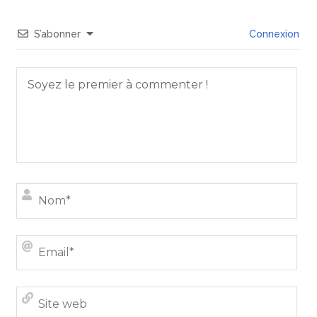
S’abonner
Connexion
Nom
Emai
Site
we