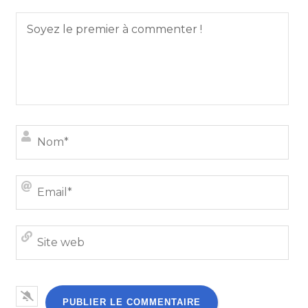
Nom
Emai
Site
we