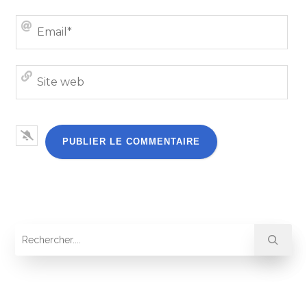
Emai
Site
we