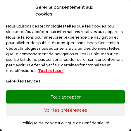
Luminothérapie : le guide pour comprendre
Gérer le consentement aux
son fonctionnement
cookies
21 juillet 2026
Nous utilisons des technologies telles que les cookies pour
stocker et/ou accéder aux informations relatives aux appareils.
Nous le faisons pour améliorer l’expérience de navigation et
Anosognosie : comment la prendre en charge
pour afficher des publicités (non-)personnalisées. Consentir à
?
ces technologies nous autorisera à traiter des données telles
que le comportement de navigation ou les ID uniques sur ce
4 juin 2026
site. Le fait de ne pas consentir ou de retirer son consentement
peut avoir un effet négatif sur certaines fonctonnalités et
caractéristiques.
Tout refuser
Le guide des menus équilibrés pour seniors
Gérer les services
2 juin 2026
Tout accepter
Voir les préférences
Politique de cookies
Politique de Confidentialité