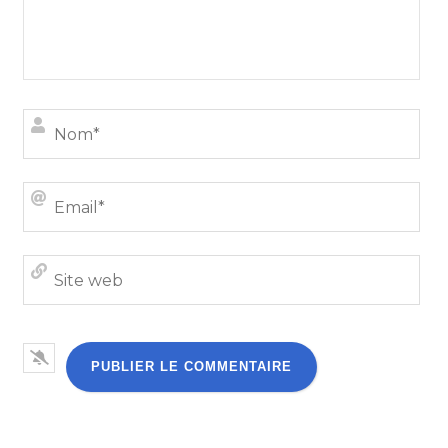
Nom
Emai
Site
we