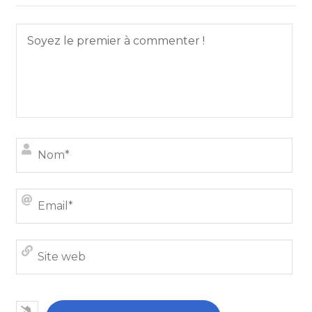
Nom
Emai
Site
we