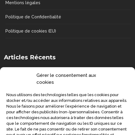
Mentions légales
Politique de Confidentialité
Politique de cookies (EU)
Articles Récents
Comment choisir une chaise de douche
Gérer le consentement aux
?
cookies
DOSSIERS
Nous utilisons des technologies telles que les cookies pour
Senior : prévenir la grippe et préserver
stocker et/ou accéder aux informations relatives aux appareils.
Nous le faisons pour améliorer l’expérience de navigation et
sa santé
pour afficher des publicités (non-)personnalisées. Consentir à
ces technologies nous autorisera à traiter des données telles
SANTÉ
que le comportement de navigation ou les ID uniques sur ce
site. Le fait de ne pas consentir ou de retirer son consentement
Symptômes de la maladie de
peut avoir un effet négatif sur certaines fonctonnalités et