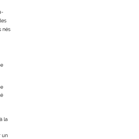
u-
les
s nés
Ce
de
té
à la
r un