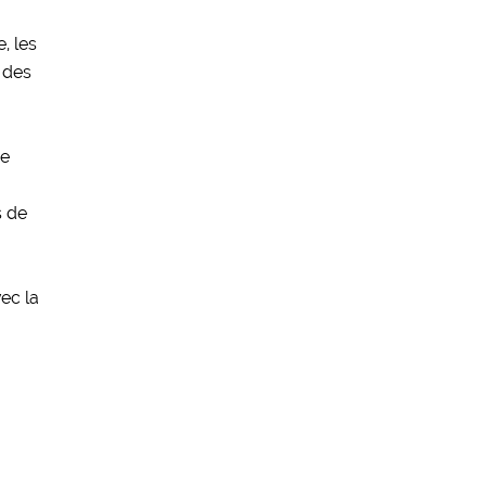
, les
t des
de
s de
ec la