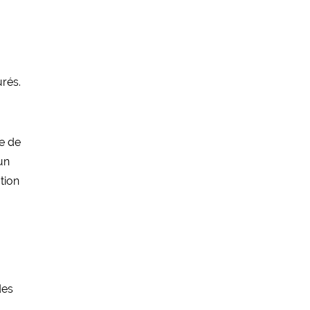
urés.
me de
 un
tion
des