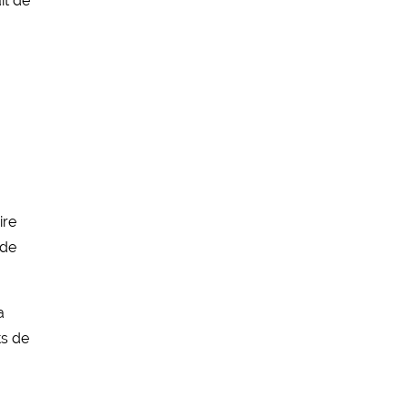
it de
ire
 de
a
ts de