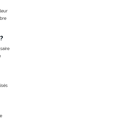
leur
mbre
 ?
ssaire
e
lisés
ne